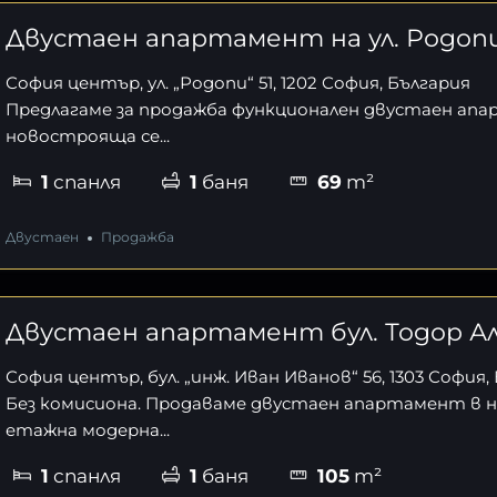
Двустаен апартамент на ул. Родопи
София център, ул. „Родопи“ 51, 1202 София, България
Предлагаме за продажба функционален двустаен ап
новострояща се...
1
спанля
1
баня
69
m²
Двустаен
Продажба
Двустаен апартамент бул. Тодор А
София център, бул. „инж. Иван Иванов“ 56, 1303 София,
Без комисиона. Продаваме двустаен апартамент в н
етажна модерна...
1
спанля
1
баня
105
m²