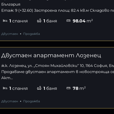
България
Етаж: 9 (+32.60) Застроена площ: 82.4 кв.м Складово по
1
спанля
1
баня
98.04
m²
Двустаен
Продажба
Двустаен апартамент Лозенец
ж.к. Лозенец, ул. „Стоян Михайловски“ 10, 1164 София, Б
Продаваме двустаен апартамент в новострояща се 
Акт...
1
спанля
1
баня
78
m²
Двустаен
Продажба