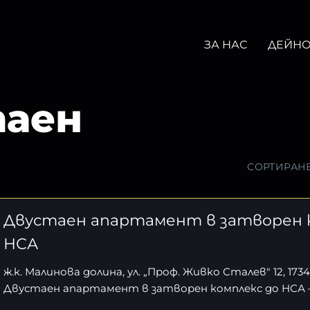
ЗА НАС
ДЕЙНО
аен
СОРТИРАН
Двустаен апартамент в затворен 
НСА
ж.к. Малинова долина, ул. „Проф. Живко Сталев" 12, 173
Двустаен апартамент в затворен комплекс до НСА – 2