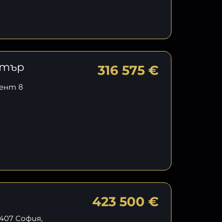
нтър
316 575 €
ент в
423 500 €
1407 София,