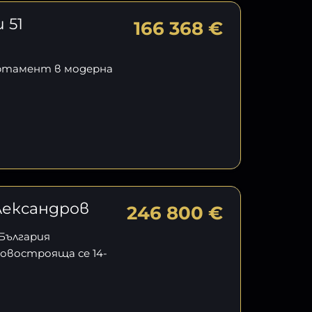
 51
166 368 €
артамент в модерна
лександров
246 800 €
 България
овострояща се 14-