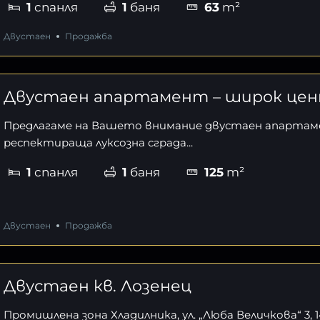
1
спанля
1
баня
63
m²
Двустаен
Продажба
Двустаен апартамент – широк це
Предлагаме на Вашето внимание двустаен апартам
респектираща луксозна сграда...
1
спанля
1
баня
125
m²
Двустаен
Продажба
Двустаен кв. Лозенец
Промишлена зона Хладилника, ул. „Люба Величкова“ 3, 