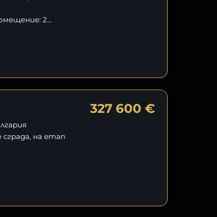
мещение: 2...
327 600 €
ългария
сграда, на етап