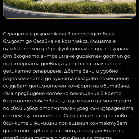
Сградата е разположена в непосредствена
близост до басейна на комплекса. Къщата е
изключително добре функционално организирана.
От входното антре имаме директен достъп до
просторната дневна, а зоната на спалните е
деликатно сепарирана. Двете бани и удобно
разположеното до кухнята складово помещение
създават допълнителен комфорт на обитаване.
Има предвидено котелно помещение в което
бъдещите собственици ще могат да монтират
по свой избор отоплителен уред към изградената
система за отопление. Сградата е на едно ниво и
всичките и жилищни помещения контактуват
директно с дворната площ, а пред дневната е
предвидена тераса с разгъваща се тента.