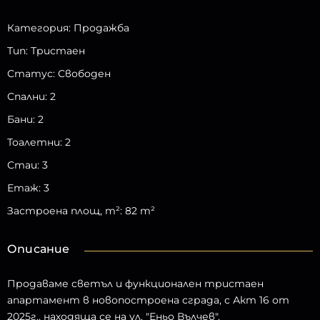
Категория
:
Продажба
Тип
:
Тристаен
Статус
:
Свободен
Спални
:
2
Бани
:
2
Тоалетни
:
2
Стаи
:
3
Етаж
:
3
Застроена площ, m²
:
82
m²
Описание
Продаваме светъл и функционален тристаен
апартамент в новопостроена сграда, с Акт 16 от
2025г., находяща се на ул. "Еньо Вълчев".