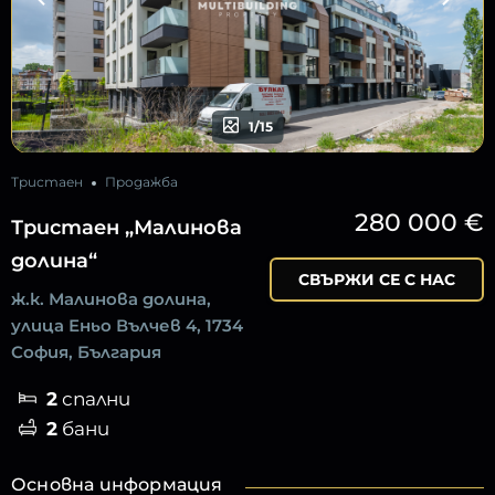
1/15
Тристаен
Продажба
280 000 €
Тристаен „Малинова
долина“
СВЪРЖИ СЕ С НАС
ж.к. Малинова долина,
улица Еньо Вълчев 4, 1734
София, България
2
спални
2
бани
Основна информация