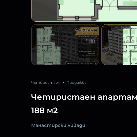
Четиристаен
Продажба
Четиристаен апартаме
188 м2
Манастирски ливади