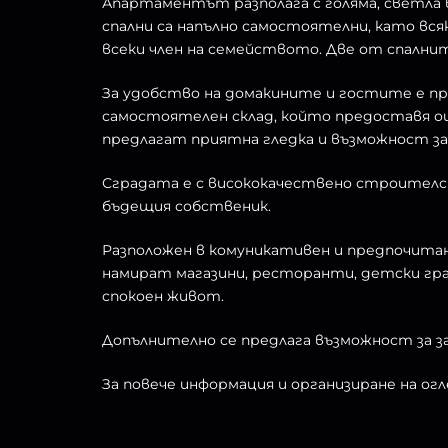
Апартаментът разполага с голяма, светла 
спални са напълно самостоятелни, като вся
всеки член на семейството. Две от спалн
За удобство на домакините и гостите е п
самостоятелен склад, който предоставя о
предлагат приятна гледка и възможност з
Сградата е с висококачествено строител
бъдещия собственик.
Разположен в комуникативен и предпочитан
намират магазини, ресторанти, детски гра
спокоен живот.
Допълнително се предлага възможност за за
За повече информация и организиране на огле