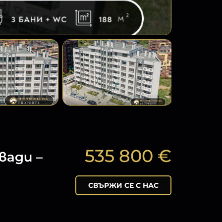
535 800 €
ади –
СВЪРЖИ СЕ С НАС