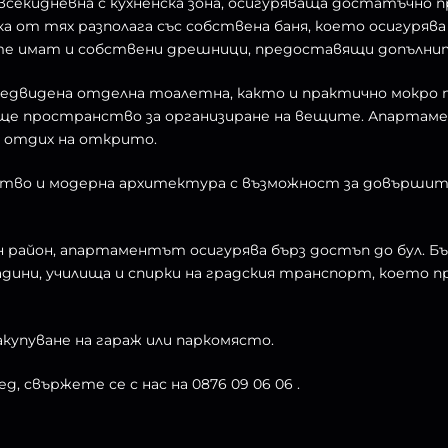
всекидневна с кухненска зона, осигуряваща достатъчно
ка от тях разполага със собствена баня, което осигуря
ите имат и собствени дрешници, предоставящи допълнит
редвидена отделна тоалетна, както и практично мокро 
ще пространство за организиране на вещите. Апартамен
а отдих на открито.
ство и модерна архитектура с възможност за довършит
 район, апартаментът осигурява бърз достъп до бул. Бъ
дини, училища и спирки на градския транспорт, което 
купуване на гараж или паркомясто.
д, свържете се с нас на 0876 09 06 06 .