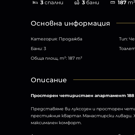
3
спални
3
бани
187
m
Основна информация
Категория
:
Продажба
Тип
:
Че
Бани
:
3
Тоале
Обща площ, m²
:
187
m²
Описание
Просторен четиристаен апартамент 188 кв
Представяме ви луксозен и просторен чети
престижния квартал Манастирски ливади. 
максимален комфорт.