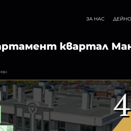
ЗА НАС
ДЕЙНО
артамент квартал Ман
вади