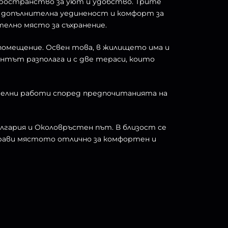
 пространство за уют и удобство. Трите
ва допълнителна уединеност и комфорт за
елно място за съхранение.
помещение. Освен това, в жилището има и
тът разполага и с две тераси, които
елни работи според предпочитанията на
лгария и Околовръстен път. В близост се
прави мястото отлично за комфортен и