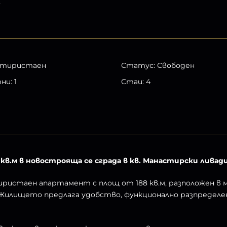
²
тиристаен
Статус
:
Свободен
тни
:
1
Стаи
:
4
.м в новострояща се сграда в кв. Манастирски ливад
ристаен апартамент с площ от 188 кв.м, разположен в 
Жилището предлага удобство, функционално разпределен