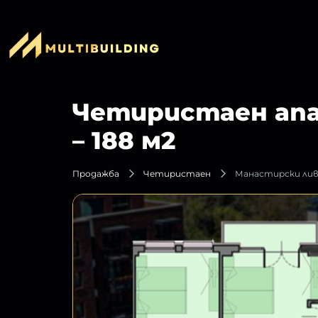
Четиристаен ап
– 188 м2
Продажба
Четиристаен
Манастирски ли