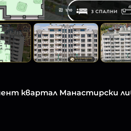
1/10
нт квартал Манастирски лив