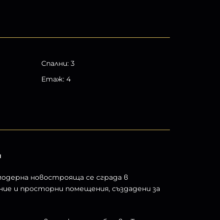
Спални
:
3
Етаж
:
4
и
модерна новострояща се сграда в
ие и просторни помещения, създадени за