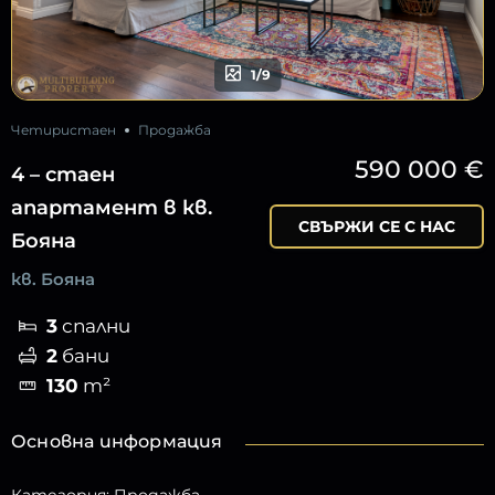
1/9
Четиристаен
Продажба
590 000 €
4 – стаен
апартамент в кв.
СВЪРЖИ СЕ С НАС
Бояна
кв. Бояна
3
спални
2
бани
130
m²
Основна информация