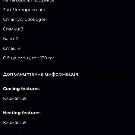
Категория
:
Продажба
Тип
:
Четиристаен
Статус
:
Свободен
Спални
:
3
Бани
:
2
Стаи
:
4
Обща площ, m²
:
130
m²
Допълнителна информация
Cooling features
Климатик
Heating features
Климатик