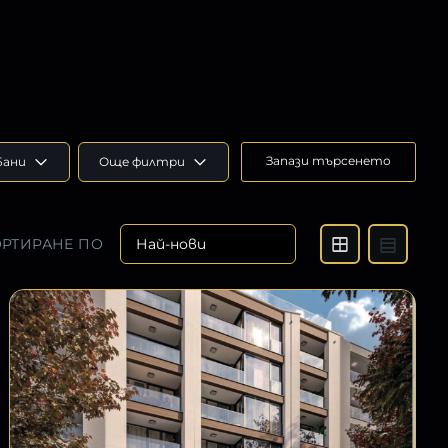
Запази търсенето
Бани
Още филтри
РТИРАНЕ ПО