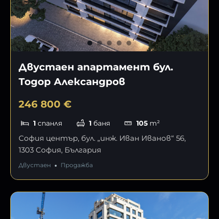
Двустаен апартамент бул.
Тодор Александров
246 800 €
1
спанля
1
баня
105
m²
София център, бул. „инж. Иван Иванов“ 56,
1303 София, България
Двустаен
Продажба