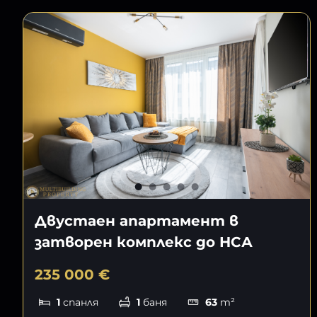
Двустаен апартамент в
затворен комплекс до НСА
235 000 €
1
спанля
1
баня
63
m²