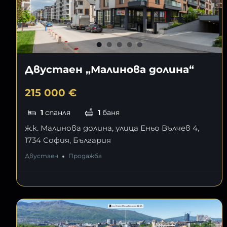
Двустаен „Малинова долина“
215 000 €
1
спанля
1
баня
ж.к. Малинова долина, улица Еньо Вълчев 4,
1734 София, България
Двустаен
Продажба