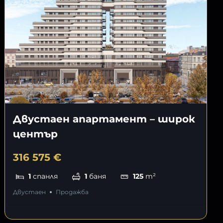
Двустаен апартамент – широк
център
316 575 €
1
спанля
1
баня
125
m²
Двустаен
Продажба