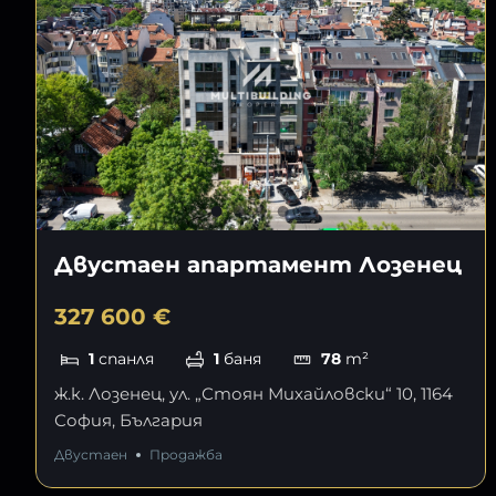
Двустаен апартамент Лозенец
327 600 €
1
спанля
1
баня
78
m²
ж.к. Лозенец, ул. „Стоян Михайловски“ 10, 1164
София, България
Двустаен
Продажба