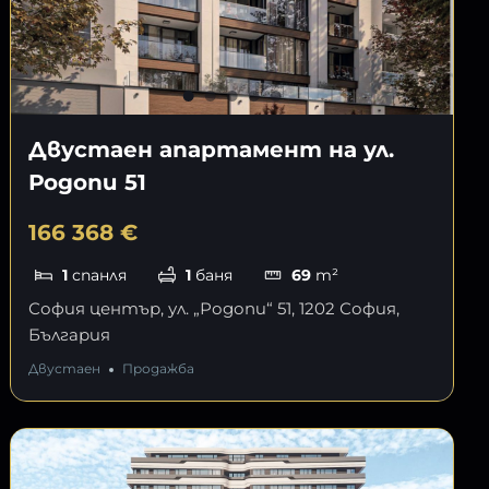
Двустаен апартамент на ул.
Родопи 51
166 368 €
1
спанля
1
баня
69
m²
София център, ул. „Родопи“ 51, 1202 София,
България
Двустаен
Продажба