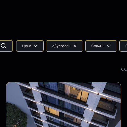
Цена
Двустаен
Спални
СО