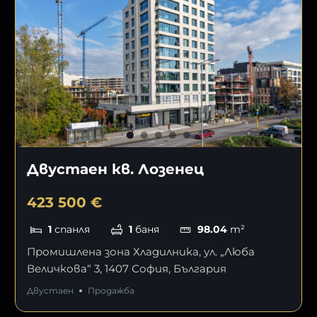
Двустаен кв. Лозенец
423 500 €
1
спанля
1
баня
98.04
m²
Промишлена зона Хладилника, ул. „Люба
Величкова“ 3, 1407 София, България
Двустаен
Продажба